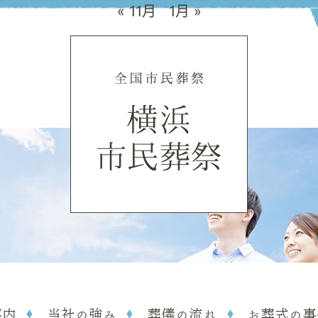
« 11月
1月 »
案内
当社の強み
葬儀の流れ
お葬式の事