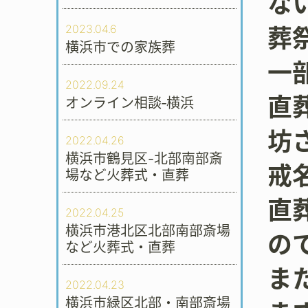
な
2023.04.6
葬祭
横浜市での家族葬
一
2022.09.24
直
オンライン相談‐横浜
坊
2022.04.26
横浜市鶴見区-北部南部斎
戒
場など火葬式・直葬
直
2022.04.25
横浜市港北区北部南部斎場
の
など火葬式・直葬
ま
2022.04.23
横浜市緑区北部・南部斎場