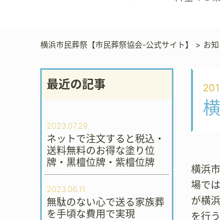
横浜市民葬祭【市民葬祭協会-公式サイト】
>
お知
最近の記事
201
2023.07.29
ネットで注文すると税込・
送料無料のお得な塗り位
牌・黒檀位牌・紫檀位牌
横浜市
場で
2023.06.11
が横
無駄のない心で送る家族葬
を手頃な費用で実現
を行う