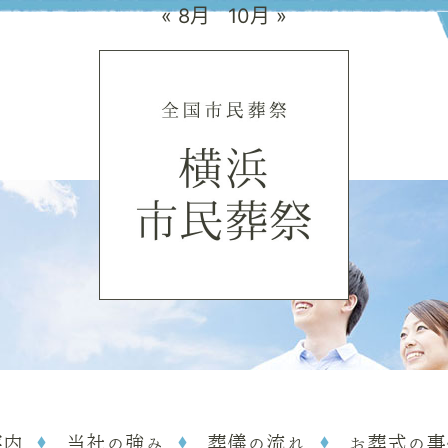
« 8月
10月 »
案内
当社の強み
葬儀の流れ
お葬式の事