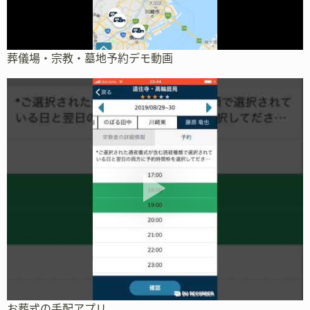
葬儀場・宗教・墓地予約デモ動画
お葬式の手配アプリ