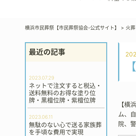
横浜市民葬祭【市民葬祭協会-公式サイト】
>
火葬
最近の記事
202
2023.07.29
ネットで注文すると税込・
送料無料のお得な塗り位
牌・黒檀位牌・紫檀位牌
【横
ム、
2023.06.11
院、
無駄のない心で送る家族葬
を手頃な費用で実現