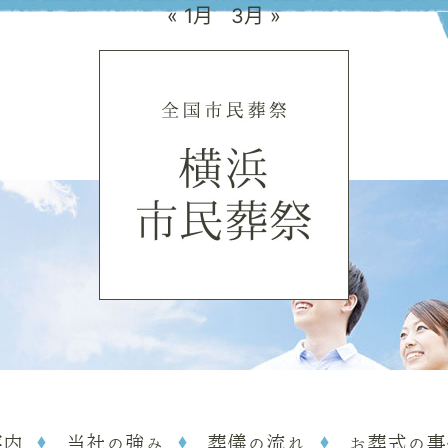
« 1月
3月 »
案内
当社の強み
葬儀の流れ
お葬式の事