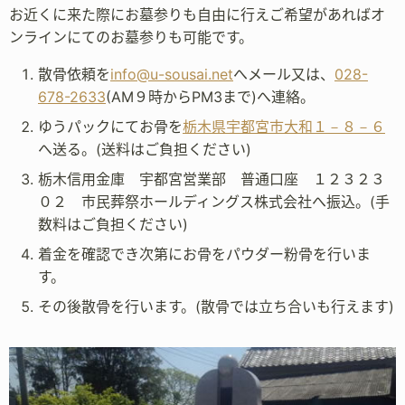
お近くに来た際にお墓参りも自由に行えご希望があればオ
ンラインにてのお墓参りも可能です。
散骨依頼を
info@u-sousai.net
へメール又は、
028-
678-2633
(AM９時からPM3まで)へ連絡。
ゆうパックにてお骨を
栃木県宇都宮市大和１－８－６
へ送る。(送料はご負担ください)
栃木信用金庫 宇都宮営業部 普通口座 １２３２３
０２ 市民葬祭ホールディングス株式会社へ振込。(手
数料はご負担ください)
着金を確認でき次第にお骨をパウダー粉骨を行いま
す。
その後散骨を行います。(散骨では立ち合いも行えます)