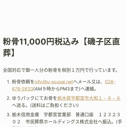
粉骨11,000円税込み【磯子区直
葬】
全国対応で御一人分の粉骨を税別１万円で行っています。
粉骨依頼を
info@u-sousai.net
へメール又は、
028-
678-2633
(AM９時からPM3まで)へ連絡。
ゆうパックにてお骨を
栃木県宇都宮市大和１－８－６
へ送る。(送料はご負担ください)
栃木信用金庫 宇都宮営業部 普通口座 １２３２３
０２ 市民葬祭ホールディングス株式会社へ振込。(手