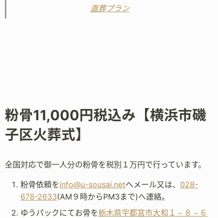
直葬プラン
粉骨11,000円税込み【横浜市磯
子区火葬式】
全国対応で御一人分の粉骨を税別１万円で行っています。
粉骨依頼を
info@u-sousai.net
へメール又は、
028-
678-2633
(AM９時からPM3まで)へ連絡。
ゆうパックにてお骨を
栃木県宇都宮市大和１－８－６