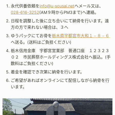
永代供養依頼を
info@u-sousai.net
へメール又は、
028-616-3252
(AM９時からPM3まで)へ連絡。
日程を調整した後に立ち合いにて納骨を行います。遠
方の方で来れない場合は、３へ
ゆうパックにてお骨を
栃木県宇都宮市大和１－８－６
へ送る。(送料はご負担ください)
栃木信用金庫 宇都宮営業部 普通口座 １２３２３
０２ 市民葬祭ホールディングス株式会社へ振込。(手
数料はご負担ください)
着金を確認でき次第に納骨を行います。
ご希望があればオンラインにて配信しながら納骨を行
います。