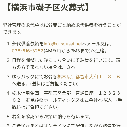
【横浜市磯子区火葬式】
弊社管理の永代墓地に骨壺ごと納め永代供養を行うことが
できます。
永代供養依頼を
info@u-sousai.net
へメール又は、
028-616-3252
(AM９時からPM3まで)へ連絡。
日程を調整した後に立ち合いにて納骨を行います。遠
方の方で来れない場合は、３へ
ゆうパックにてお骨を
栃木県宇都宮市大和１－８－６
へ送る。(送料はご負担ください)
栃木信用金庫 宇都宮営業部 普通口座 １２３２３
０２ 市民葬祭ホールディングス株式会社へ振込。(手
数料はご負担ください)
着金を確認でき次第に納骨を行います。
ご希望があればオンラインにて配信しながら納骨を行