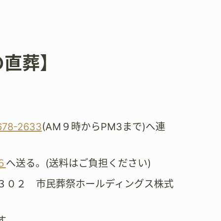
の直葬】
。
678-2633
(AM９時からPM3まで)へ連
６
へ送る。(送料はご負担ください)
３０２ 市民葬祭ホールディングス株式
す。