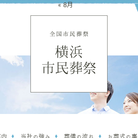
« 8月
案内
当社の強み
葬儀の流れ
お葬式の事