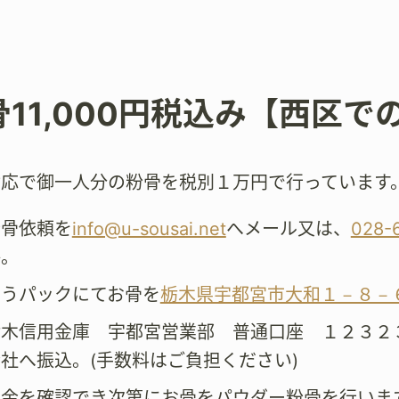
骨11,000円税込み【西区で
対応で御一人分の粉骨を税別１万円で行っています
粉骨依頼を
info@u-sousai.net
へメール又は、
028-
絡。
ゆうパックにてお骨を
栃木県宇都宮市大和１－８－
栃木信用金庫 宇都宮営業部 普通口座 １２３２
社へ振込。(手数料はご負担ください)
着金を確認でき次第にお骨をパウダー粉骨を行いま