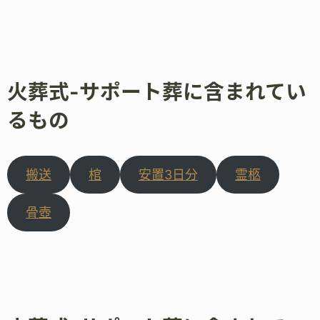
火葬式-サポート葬に含まれてい
るもの
搬送
棺
安置3日分
霊柩
骨壺