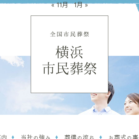
« 11月
1月 »
案内
当社の強み
葬儀の流れ
お葬式の事